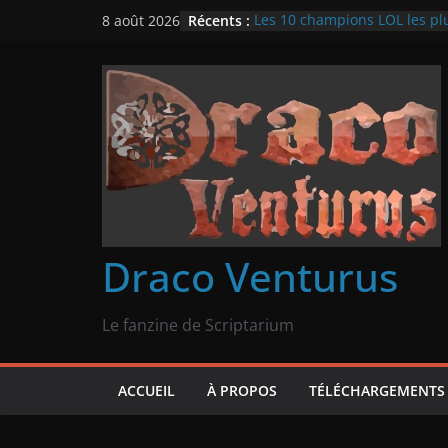
Passer
Récents :
Les 10 champions LOL les pl
8 août 2026
au
i24 Slots Casino : L’univers d
clic
contenu
Quels sont les types de jeux
en ligne
Les meilleurs jeux en ligne g
maintenant
Les modes multijoueurs les p
Draco Venturus
Le fanzine de Scriptarium
ACCUEIL
À PROPOS
TÉLÉCHARGEMENTS