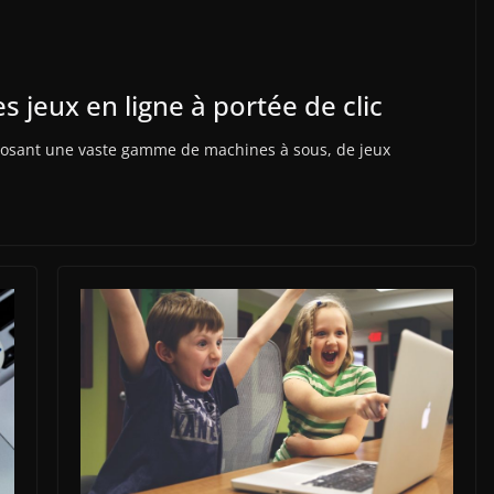
es jeux en ligne à portée de clic
roposant une vaste gamme de machines à sous, de jeux