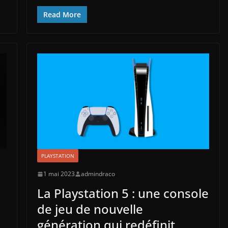
Read More
PLAYSTATION
1 mai 2023
admindraco
La Playstation 5 : une console
de jeu de nouvelle
génération qui redéfinit