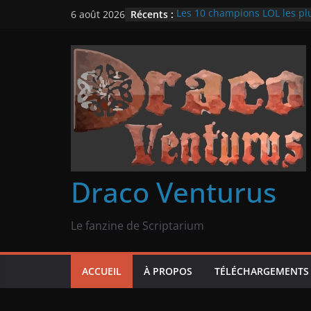
Passer
Récents :
Les 10 champions LOL les pl
6 août 2026
au
i24 Slots Casino : L’univers d
clic
contenu
Quels sont les types de jeux
en ligne
Les meilleurs jeux en ligne g
maintenant
Les modes multijoueurs les p
Draco Venturus
Le fanzine de Scriptarium
ACCUEIL
À PROPOS
TÉLÉCHARGEMENTS