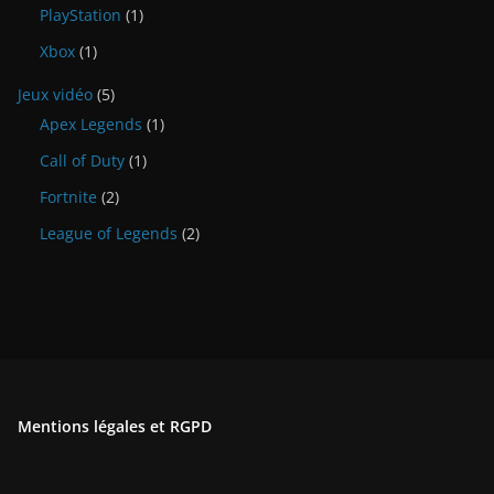
PlayStation
(1)
Xbox
(1)
Jeux vidéo
(5)
Apex Legends
(1)
Call of Duty
(1)
Fortnite
(2)
League of Legends
(2)
Mentions légales et RGPD