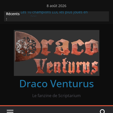
Passer
8 août 2026
au
Les 10 champions LOL les plus joués en
Récents
contenu
compétition
:
i24 Slots Casino : L’univers des jeux en ligne à
portée de clic
Quels sont les types de jeux vidéo tendance sur
les casinos en ligne
Les meilleurs jeux en ligne gratuits à essayer dès
maintenant
Les modes multijoueurs les plus populaires de
Call of Duty
Draco Venturus
Le fanzine de Scriptarium