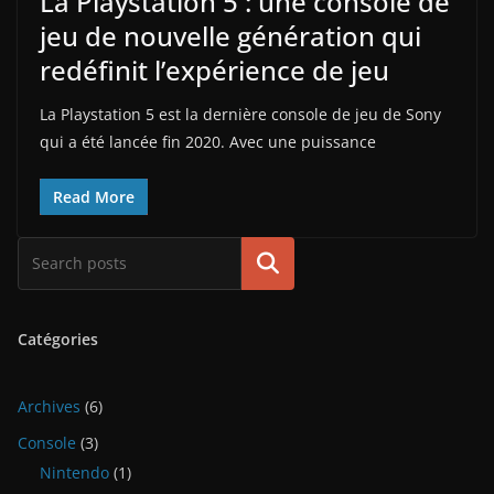
La Playstation 5 : une console de
jeu de nouvelle génération qui
redéfinit l’expérience de jeu
La Playstation 5 est la dernière console de jeu de Sony
qui a été lancée fin 2020. Avec une puissance
Read More
Rechercher
Catégories
Archives
(6)
Console
(3)
Nintendo
(1)